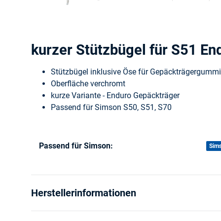
kurzer Stützbügel für S51 E
Stützbügel inklusive Öse für Gepäckträgergummi
Oberfläche verchromt
kurze Variante - Enduro Gepäckträger
Passend für Simson S50, S51, S70
Passend für Simson:
Produkteigenschaft
Wert
Sim
Herstellerinformationen