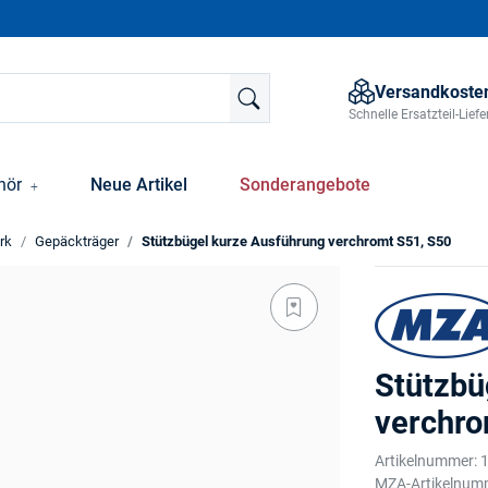
Versandkosten
Schnelle Ersatzteil-Lie
hör
Neue Artikel
Sonderangebote
rk
Gepäckträger
Stützbügel kurze Ausführung verchromt S51, S50
Stützbü
verchro
Artikelnummer:
MZA-Artikelnum