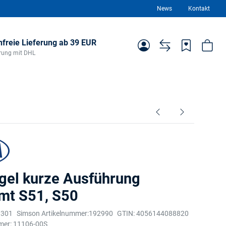
News
Kontakt
freie Lieferung ab 39 EUR
ferung mit DHL
gel kurze Ausführung
mt S51, S50
1301
Simson Artikelnummer:
192990
GTIN:
4056144088820
mer:
11106-00S