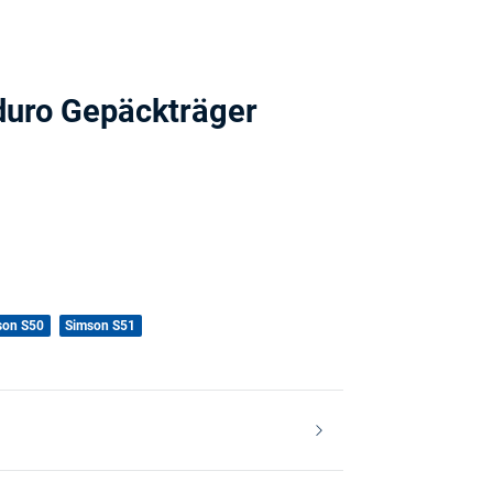
nduro Gepäckträger
son S50
Simson S51