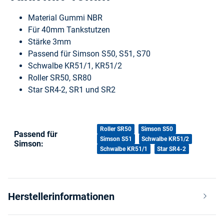
Material Gummi NBR
Für 40mm Tankstutzen
Stärke 3mm
Passend für Simson S50, S51, S70
Schwalbe KR51/1, KR51/2
Roller SR50, SR80
Star SR4-2, SR1 und SR2
Produkteigenschaft
Wert
Roller SR50
Simson S50
Passend für
Simson S51
Schwalbe KR51/2
Simson:
Schwalbe KR51/1
Star SR4-2
Herstellerinformationen