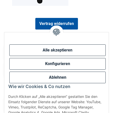
Vertrag widerrufen
Sicher bezahlen via:
Alle akzeptieren
Konfigurieren
Ablehnen
Wie wir Cookies & Co nutzen
Wir versenden via:
Durch Klicken auf „Alle akzeptieren“ gestatten Sie den
Einsatz folgender Dienste auf unserer Website: YouTube,
Vimeo, Trustpilot, ReCaptcha, Google Tag Manager,
Google Analytics 4, Google Ads, Microsoft Clarity,