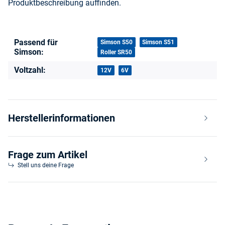
Produktbeschreibung auffinden.
Passend für
Produkteigenschaft
Wert
Simson S50
Simson S51
Simson:
Roller SR50
Voltzahl:
12V
6V
Herstellerinformationen
Frage zum Artikel
Stell uns deine Frage