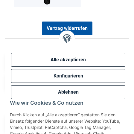
Vertrag widerrufen
Sicher bezahlen via:
Alle akzeptieren
Konfigurieren
Ablehnen
Wie wir Cookies & Co nutzen
Wir versenden via:
Durch Klicken auf „Alle akzeptieren“ gestatten Sie den
Einsatz folgender Dienste auf unserer Website: YouTube,
Vimeo, Trustpilot, ReCaptcha, Google Tag Manager,
Google Analytics 4, Google Ads, Microsoft Clarity,