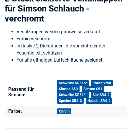
für Simson Schlauch -
verchromt
Ventilkappen werden paarweise verkauft
Farbig verchromt
Inklusive 2 Dichtringen, die vor eintretender
Feuchtigkeit schützen
Für alle gängigen Luftschläuche geeignet
Produkteigenschaft
Wert
Schwalbe KR51/2
Roller SR50
Passend für
Simson S50
Simson S51
Simson:
Schwalbe KR51/1
Star SR4-2
Sperber SR4-3
Habicht SR4-4
Farbe:
Chrom