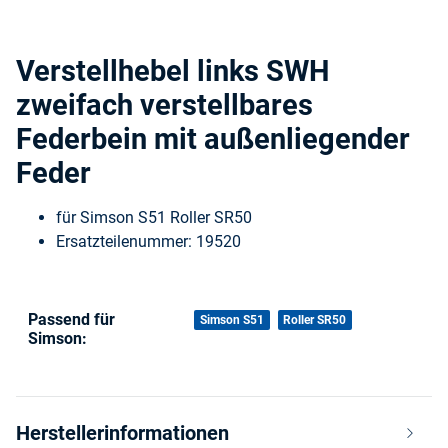
Verstellhebel links SWH
zweifach verstellbares
Federbein mit außenliegender
Feder
für Simson S51 Roller SR50
Ersatzteilenummer: 19520
Passend für
Produkteigenschaft
Wert
Simson S51
Roller SR50
Simson:
Herstellerinformationen