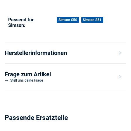
Passend für
Produkteigenschaft
Wert
Simson S50
Simson S51
Simson:
Herstellerinformationen
Frage zum Artikel
Stell uns deine Frage
Passende Ersatzteile