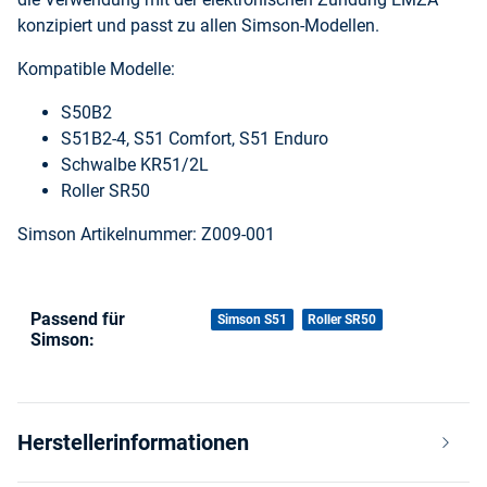
konzipiert und passt zu allen Simson-Modellen.
Kompatible Modelle:
S50B2
S51B2-4, S51 Comfort, S51 Enduro
Schwalbe KR51/2L
Roller SR50
Simson Artikelnummer: Z009-001
Passend für
Produkteigenschaft
Wert
Simson S51
Roller SR50
Simson:
Herstellerinformationen