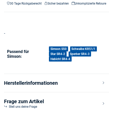
30 Tage Rückgaberecht
Sicher bezahlen
Unkomplizierte Retoure
-
Produkteigenschaft
Wert
Simson S50
Schwalbe KR51/1
Passend für
Star SR4-2
Sperber SR4-3
Simson:
Habicht SR4-4
Herstellerinformationen
Frage zum Artikel
Stell uns deine Frage