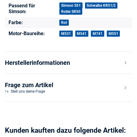
Passend für
Produkteigenschaft
Wert
Simson S51
Schwalbe KR51/2
Simson:
Roller SR50
Farbe:
Rot
Motor-Baureihe:
M531
M541
M741
M551
Herstellerinformationen
Frage zum Artikel
Stell uns deine Frage
Kunden kauften dazu folgende Artikel: