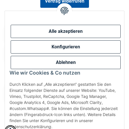
Vertrag widerrufen
Sicher bezahlen via:
Alle akzeptieren
Konfigurieren
Ablehnen
Wie wir Cookies & Co nutzen
Wir versenden via:
Durch Klicken auf „Alle akzeptieren“ gestatten Sie den
Einsatz folgender Dienste auf unserer Website: YouTube,
Vimeo, Trustpilot, ReCaptcha, Google Tag Manager,
Google Analytics 4, Google Ads, Microsoft Clarity,
#custom.Whatsapp#. Sie können die Einstellung jederzeit
ändern (Fingerabdruck-Icon links unten). Weitere Details
finden Sie unter
Konfigurieren
und in unserer
Datenschutzerklärung
.
* Alle Preise inkl. gesetzlicher USt., zzgl.
Versand