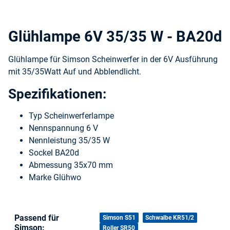
Glühlampe 6V 35/35 W - BA20d
Glühlampe für Simson Scheinwerfer in der 6V Ausführung
mit 35/35Watt Auf und Abblendlicht.
Spezifikationen:
Typ Scheinwerferlampe
Nennspannung 6 V
Nennleistung 35/35 W
Sockel BA20d
Abmessung 35x70 mm
Marke Glühwo
Passend für
Produkteigenschaft
Wert
Simson S51
Schwalbe KR51/2
Simson:
Roller SR50