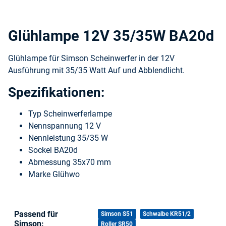
Glühlampe 12V 35/35W BA20d
Glühlampe für Simson Scheinwerfer in der 12V
Ausführung mit 35/35 Watt Auf und Abblendlicht.
Spezifikationen:
Typ Scheinwerferlampe
Nennspannung 12 V
Nennleistung 35/35 W
Sockel BA20d
Abmessung 35x70 mm
Marke Glühwo
Passend für
Produkteigenschaft
Wert
Simson S51
Schwalbe KR51/2
Simson:
Roller SR50