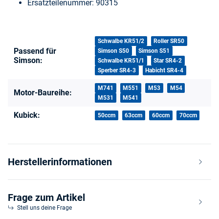
Ersatzteilenummer: 90315
Produkteigenschaft
Wert
Schwalbe KR51/2
Roller SR50
Passend für
Simson S50
Simson S51
Simson:
Schwalbe KR51/1
Star SR4-2
Sperber SR4-3
Habicht SR4-4
M741
M551
M53
M54
Motor-Baureihe:
M531
M541
Kubick:
50ccm
63ccm
60ccm
70ccm
Herstellerinformationen
Frage zum Artikel
Stell uns deine Frage