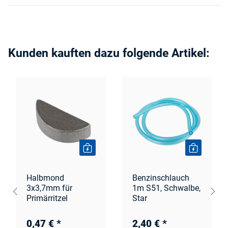
Kunden kauften dazu folgende Artikel:
Halbmond
Benzinschlauch
3x3,7mm für
1m S51, Schwalbe,
Primärritzel
Star
0,47 €
*
2,40 €
*