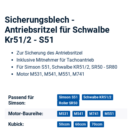
Sicherungsblech -
Antriebsritzel für Schwalbe
Kr51/2 - S51
Zur Sicherung des Antriebsritzel
Inklusive Mitnehmer für Tachoantrieb
Für Simson S51, Schwalbe KR51/2, SR50 - SR80
Motor M531, M541, M551, M741
Passend für
Produkteigenschaft
Wert
Simson S51
Schwalbe KR51/2
Simson:
Roller SR50
Motor-Baureihe:
M531
M541
M741
M551
Kubick:
50ccm
60ccm
70ccm