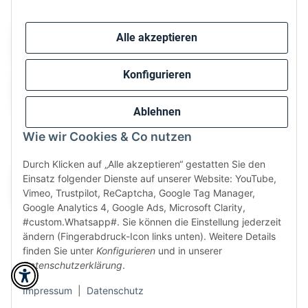
Sicher bezahlen via:
Alle akzeptieren
Konfigurieren
Ablehnen
Wie wir Cookies & Co nutzen
Wir versenden via:
Durch Klicken auf „Alle akzeptieren“ gestatten Sie den
Einsatz folgender Dienste auf unserer Website: YouTube,
Vimeo, Trustpilot, ReCaptcha, Google Tag Manager,
Google Analytics 4, Google Ads, Microsoft Clarity,
#custom.Whatsapp#. Sie können die Einstellung jederzeit
ändern (Fingerabdruck-Icon links unten). Weitere Details
finden Sie unter
Konfigurieren
und in unserer
Datenschutzerklärung
.
* Alle Preise inkl. gesetzlicher USt., zzgl.
Versand
Perfected by
Dreizack Medien
.
Impressum
|
Datenschutz