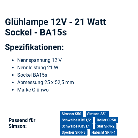
Glühlampe 12V - 21 Watt
Sockel - BA15s
Spezifikationen:
Nennspannung 12 V
Nennleistung 21 W
Sockel BA15s
Abmessung 25 x 52,5 mm
Marke Glühwo
Produkteigenschaft
Wert
Simson S50
Simson S51
Passend für
Schwalbe KR51/2
Roller SR50
Simson:
Schwalbe KR51/1
Star SR4-2
Sperber SR4-3
Habicht SR4-4