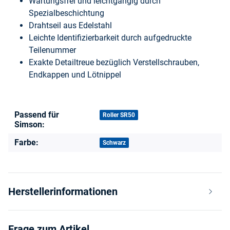
Wartungsfrei und leichtgängig durch
Spezialbeschichtung
Drahtseil aus Edelstahl
Leichte Identifizierbarkeit durch aufgedruckte
Teilenummer
Exakte Detailtreue bezüglich Verstellschrauben,
Endkappen und Lötnippel
Passend für
Produkteigenschaft
Wert
Roller SR50
Simson:
Farbe:
Schwarz
Herstellerinformationen
Frage zum Artikel