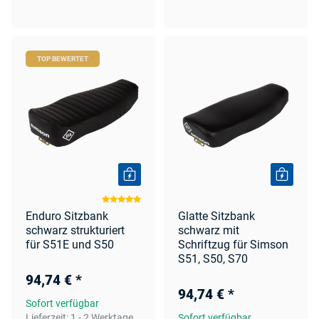
TOP BEWERTET
Enduro Sitzbank
Glatte Sitzbank
schwarz strukturiert
schwarz mit
für S51E und S50
Schriftzug für Simson
S51, S50, S70
94,74 €
*
94,74 €
*
Sofort verfügbar
Lieferzeit:
1 - 2 Werktage
Sofort verfügbar