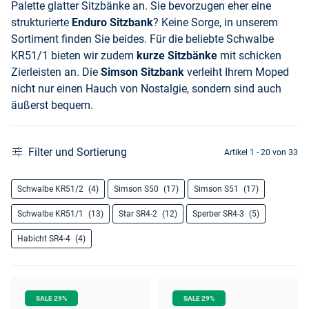
Palette glatter Sitzbänke an. Sie bevorzugen eher eine
strukturierte
Enduro Sitzbank
? Keine Sorge, in unserem
Sortiment finden Sie beides. Für die beliebte Schwalbe
KR51/1 bieten wir zudem
kurze Sitzbänke
mit schicken
Zierleisten an. Die
Simson Sitzbank
verleiht Ihrem Moped
nicht nur einen Hauch von Nostalgie, sondern sind auch
äußerst bequem.
Filter und Sortierung
Artikel 1 - 20 von 33
Schwalbe KR51/2
(4)
Simson S50
(17)
Simson S51
(17)
Schwalbe KR51/1
(13)
Star SR4-2
(12)
Sperber SR4-3
(5)
Habicht SR4-4
(4)
SALE 29%
SALE 29%