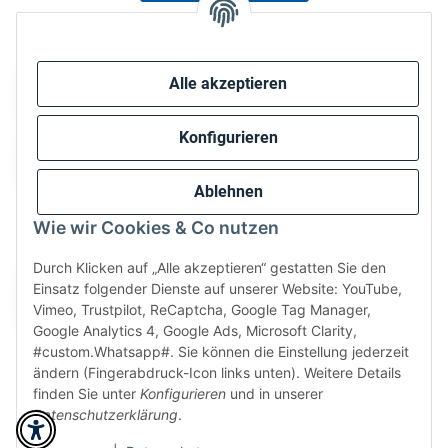
Sicher bezahlen via:
Alle akzeptieren
Konfigurieren
Ablehnen
Wie wir Cookies & Co nutzen
Wir versenden via:
Durch Klicken auf „Alle akzeptieren“ gestatten Sie den
Einsatz folgender Dienste auf unserer Website: YouTube,
Vimeo, Trustpilot, ReCaptcha, Google Tag Manager,
Google Analytics 4, Google Ads, Microsoft Clarity,
#custom.Whatsapp#. Sie können die Einstellung jederzeit
ändern (Fingerabdruck-Icon links unten). Weitere Details
finden Sie unter
Konfigurieren
und in unserer
Datenschutzerklärung
.
* Alle Preise inkl. gesetzlicher USt., zzgl.
Versand
Perfected by
Dreizack Medien
.