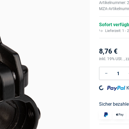
Artikelnummer:
MZA-Artikelnum
Sofort verfüg
Lieferzeit:
1 - 
8,76 €
inkl. 19% USt. , z
K
Loading...
Sicher bezahle