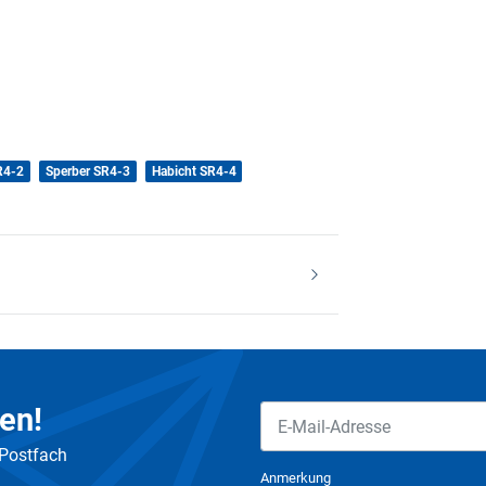
R4-2
Sperber SR4-3
Habicht SR4-4
en!
 Postfach
Newsletter Abonnieren
Anmerkung