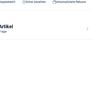
ckgaberecht
Sicher bezahlen
Unkomplizierte Retoure
rtikel
 Frage