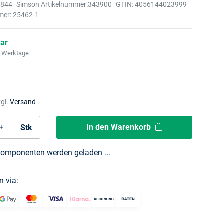
2844
Simson Artikelnummer:
343900
GTIN:
4056144023999
mer:
25462-1
bar
2 Werktage
zgl.
Versand
In den Warenkorb
Stk
omponenten werden geladen ...
n via: