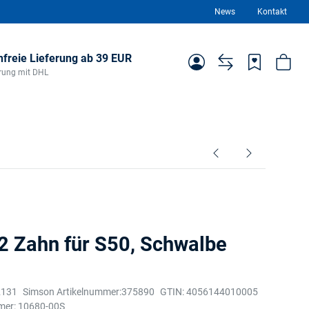
News
Kontakt
freie Lieferung ab 39 EUR
ferung mit DHL
12 Zahn für S50, Schwalbe
2131
Simson Artikelnummer:
375890
GTIN:
4056144010005
mer:
10680-00S