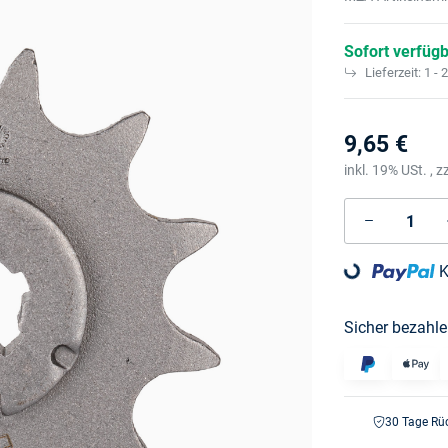
Sofort verfüg
Lieferzeit:
1 - 
9,65 €
inkl. 19% USt. , z
K
Loading...
Sicher bezahle
30 Tage Rü