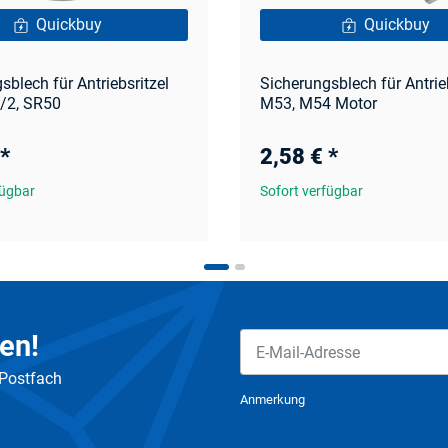
Quickbuy
Quickbuy
sblech für Antriebsritzel
Sicherungsblech für Antrie
1/2, SR50
M53, M54 Motor
*
2,58 €
*
fügbar
Sofort verfügbar
en!
 Postfach
Newsletter Abonnieren
Anmerkung