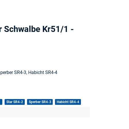
ür Schwalbe Kr51/1 -
perber SR4-3, Habicht SR4-4
1
Star SR4-2
Sperber SR4-3
Habicht SR4-4