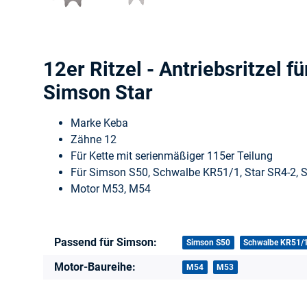
12er Ritzel - Antriebsritzel f
Simson Star
Marke Keba
Zähne 12
Für Kette mit serienmäßiger 115er Teilung
Für Simson S50, Schwalbe KR51/1, Star SR4-2, S
Motor M53, M54
Passend für Simson:
Produkteigenschaft
Wert
Simson S50
Schwalbe KR51/
Motor-Baureihe:
M54
M53