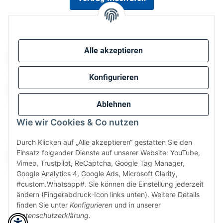
Sicher bezahlen via:
Alle akzeptieren
Konfigurieren
Ablehnen
Wie wir Cookies & Co nutzen
Wir versenden via:
Durch Klicken auf „Alle akzeptieren“ gestatten Sie den
Einsatz folgender Dienste auf unserer Website: YouTube,
Vimeo, Trustpilot, ReCaptcha, Google Tag Manager,
Google Analytics 4, Google Ads, Microsoft Clarity,
#custom.Whatsapp#. Sie können die Einstellung jederzeit
ändern (Fingerabdruck-Icon links unten). Weitere Details
finden Sie unter
Konfigurieren
und in unserer
Datenschutzerklärung
.
* Alle Preise inkl. gesetzlicher USt., zzgl.
Versand