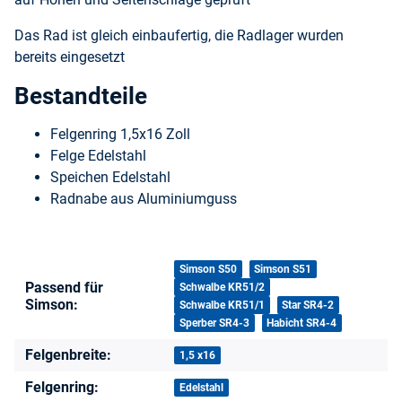
Das Rad ist gleich einbaufertig, die Radlager wurden
bereits eingesetzt
Bestandteile
Felgenring 1,5x16 Zoll
Felge Edelstahl
Speichen Edelstahl
Radnabe aus Aluminiumguss
Produkteigenschaft
Wert
Simson S50
Simson S51
Passend für
Schwalbe KR51/2
Simson:
Schwalbe KR51/1
Star SR4-2
Sperber SR4-3
Habicht SR4-4
Felgenbreite:
1,5 x16
Felgenring:
Edelstahl