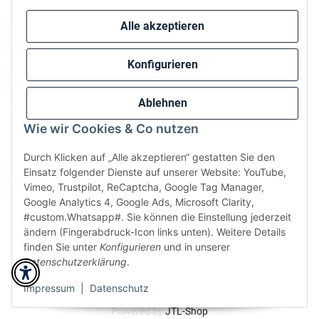
Alle akzeptieren
Konfigurieren
Ablehnen
Wie wir Cookies & Co nutzen
Wir versenden via:
Durch Klicken auf „Alle akzeptieren“ gestatten Sie den
Einsatz folgender Dienste auf unserer Website: YouTube,
Vimeo, Trustpilot, ReCaptcha, Google Tag Manager,
Google Analytics 4, Google Ads, Microsoft Clarity,
#custom.Whatsapp#. Sie können die Einstellung jederzeit
ändern (Fingerabdruck-Icon links unten). Weitere Details
finden Sie unter
Konfigurieren
und in unserer
Datenschutzerklärung
.
* Alle Preise inkl. gesetzlicher USt., zzgl.
Versand
Perfected by
Dreizack Medien
.
Impressum
|
Datenschutz
Powered by
JTL-Shop