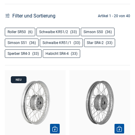
Filter und Sortierung
Artikel 1 - 20 von 40
Roller SR50
(6)
Schwalbe KR51/2
(33)
Simson S50
(36)
Simson S51
(36)
Schwalbe KR51/1
(33)
Star SR4-2
(33)
Sperber SR4-3
(33)
Habicht SR4-4
(33)
NEU