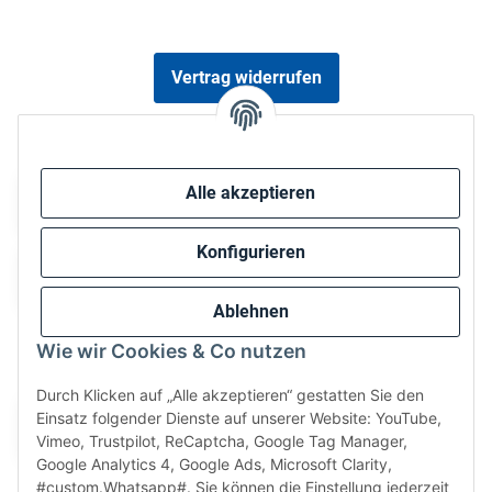
Vertrag widerrufen
Sicher bezahlen via:
Alle akzeptieren
Konfigurieren
Ablehnen
Wie wir Cookies & Co nutzen
Wir versenden via:
Durch Klicken auf „Alle akzeptieren“ gestatten Sie den
Einsatz folgender Dienste auf unserer Website: YouTube,
Vimeo, Trustpilot, ReCaptcha, Google Tag Manager,
Google Analytics 4, Google Ads, Microsoft Clarity,
#custom.Whatsapp#. Sie können die Einstellung jederzeit