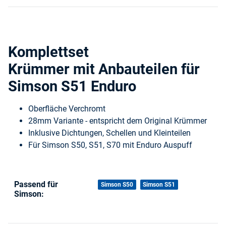
Komplettset
Krümmer mit Anbauteilen für
Simson S51 Enduro
Oberfläche Verchromt
28mm Variante - entspricht dem Original Krümmer
Inklusive Dichtungen, Schellen und Kleinteilen
Für Simson S50, S51, S70 mit Enduro Auspuff
Passend für
Produkteigenschaft
Wert
Simson S50
Simson S51
Simson: