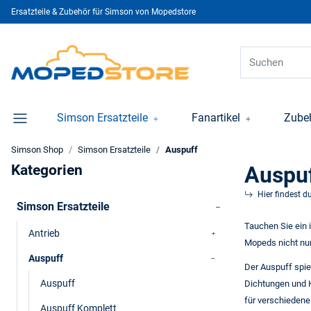
Ersatzteile & Zubehör für Simson von Mopedstore
Simson Ersatzteile
Fanartikel
Zube
Simson Shop
Simson Ersatzteile
Auspuff
Kategorien
Auspu
Hier findest d
Simson Ersatzteile
Tauchen Sie ein 
Antrieb
Mopeds nicht nur
Auspuff
Der Auspuff spie
Auspuff
Dichtungen und K
für verschiedene
Auspuff Komplett