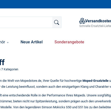
Versandkosten
Schnelle Ersatzteil-Lie
hör
Neue Artikel
Sonderangebote
ff
u 7 Kategorien
in die Welt von Mopedstore.de, Ihrer Quelle für hochwertige
Moped-Ersatzteile
u
 die Leistung beeinflusst, sondern auch den einzigartigen Klang und Charakter v
lt eine entscheidende Rolle in der Performance Ihres Mopeds. Unsere sorgfäl
rümmer, bieten nicht nur Spitzenleistung, sondern prägen auch den unverkenn
 Modelle. Von den legendären Simson Mokicks S50 und S51 bis zu den beliebten