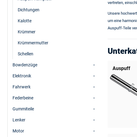
vertreten, einsch
Dichtungen
Unsere hochwer
Kalotte
um eine harmonis
Auspuff-Teile ver
Krümmer
Krümmermutter
Unterka
Schellen
Bowdenzüge
Auspuff
Elektronik
Fahrwerk
Federbeine
Gummiteile
Lenker
Motor