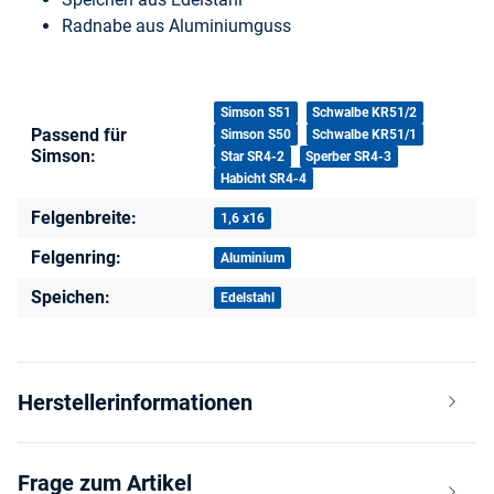
Radnabe aus Aluminiumguss
Produkteigenschaft
Wert
Simson S51
Schwalbe KR51/2
Passend für
Simson S50
Schwalbe KR51/1
Simson:
Star SR4-2
Sperber SR4-3
Habicht SR4-4
Felgenbreite:
1,6 x16
Felgenring:
Aluminium
Speichen:
Edelstahl
Herstellerinformationen
Frage zum Artikel