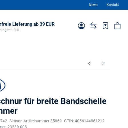
News
Kontakt
freie Lieferung ab 39 EUR
ferung mit DHL
chnur für breite Bandschelle
ümmer
2742
Simson Artikelnummer:
35859
GTIN:
4056144061212
mer:
23239-00S