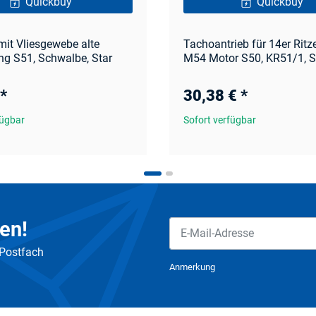
Quickbuy
Quickbuy
 mit Vliesgewebe alte
Tachoantrieb für 14er Ritz
ng S51, Schwalbe, Star
M54 Motor S50, KR51/1, 
*
30,38 €
*
fügbar
Sofort verfügbar
en!
 Postfach
Newsletter Abonnieren
Anmerkung