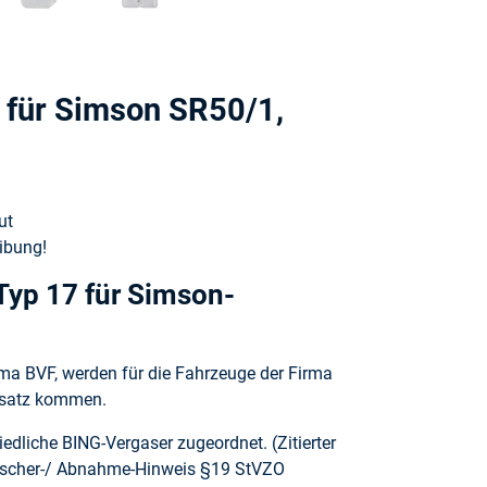
 für Simson SR50/1,
ut
ibung!
Typ 17 für Simson-
rma BVF, werden für die Fahrzeuge der Firma
insatz kommen.
dliche BING-Vergaser zugeordnet. (Zitierter
ischer-/ Abnahme-Hinweis §19 StVZO