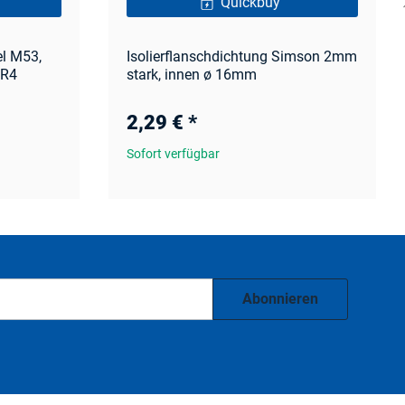
Quickbuy
el M53,
Isolierflanschdichtung Simson 2mm
SR4
stark, innen ø 16mm
2,29 €
*
Sofort verfügbar
Abonnieren