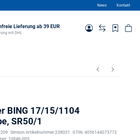
News
Kontakt
freie Lieferung ab 39 EUR
ferung mit DHL
er BING 17/15/1104
be, SR50/1
2209
Simson Artikelnummer:
238031
GTIN:
4056144073772
mer:
10846-00S