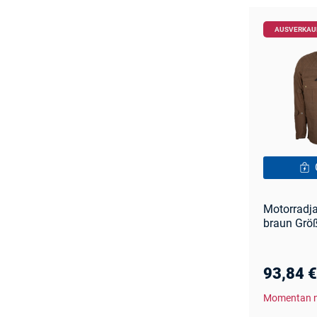
AUSVERKAU
Motorradj
braun Grö
93,84 
Momentan n