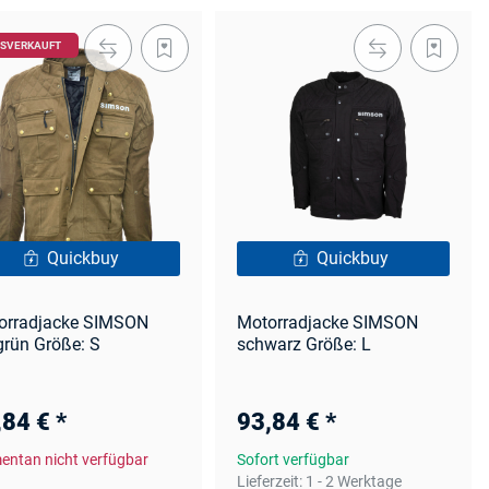
SVERKAUFT
Quickbuy
Quickbuy
orradjacke SIMSON
Motorradjacke SIMSON
grün Größe: S
schwarz Größe: L
,84 €
*
93,84 €
*
ntan nicht verfügbar
Sofort verfügbar
Lieferzeit:
1 - 2 Werktage