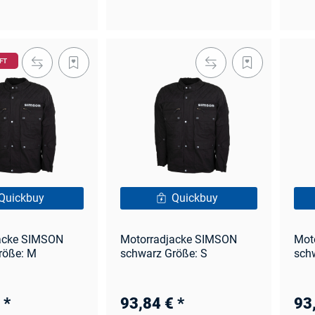
FT
Quickbuy
Quickbuy
acke SIMSON
Motorradjacke SIMSON
Mot
röße: M
schwarz Größe: S
sch
€
*
93,84 €
*
93