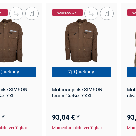
FT
AUSVERKAUFT
AU
Quickbuy
Quickbuy
acke SIMSON
Motorradjacke SIMSON
Mot
ße: XXL
braun Größe: XXXL
oliv
€
*
93,84 €
*
93
icht verfügbar
Momentan nicht verfügbar
Mome