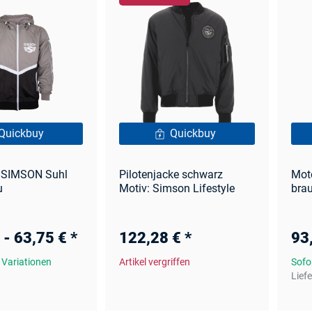
Quickbuy
Quickbuy
 SIMSON Suhl
Pilotenjacke schwarz
Mot
u
Motiv: Simson Lifestyle
brau
 -
63,75 €
*
122,28 €
*
93
 Variationen
Artikel vergriffen
Sofo
Liefe