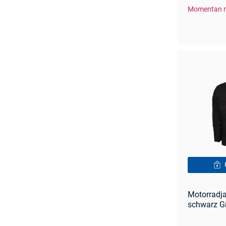
Momentan n
Motorradj
schwarz G