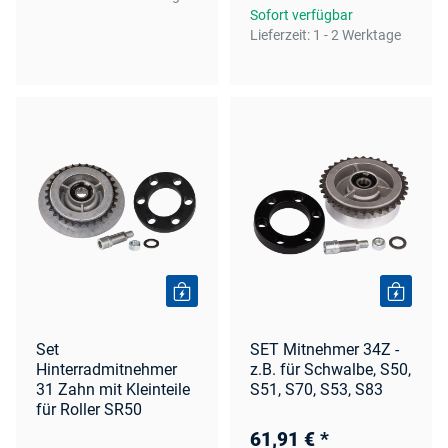
Sofort verfügbar
Lieferzeit:
1 - 2 Werktage
Set
SET Mitnehmer 34Z -
Hinterradmitnehmer
z.B. für Schwalbe, S50,
31 Zahn mit Kleinteile
S51, S70, S53, S83
für Roller SR50
61,91 €
*