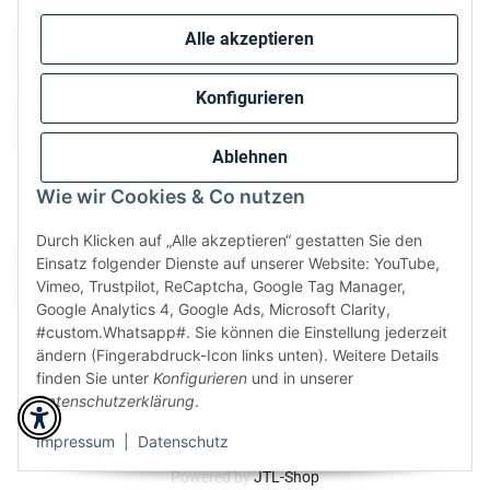
Alle akzeptieren
Konfigurieren
Ablehnen
Wie wir Cookies & Co nutzen
Wir versenden via:
Durch Klicken auf „Alle akzeptieren“ gestatten Sie den
Einsatz folgender Dienste auf unserer Website: YouTube,
Vimeo, Trustpilot, ReCaptcha, Google Tag Manager,
Google Analytics 4, Google Ads, Microsoft Clarity,
#custom.Whatsapp#. Sie können die Einstellung jederzeit
ändern (Fingerabdruck-Icon links unten). Weitere Details
finden Sie unter
Konfigurieren
und in unserer
Datenschutzerklärung
.
* Alle Preise inkl. gesetzlicher USt., zzgl.
Versand
Perfected by
Dreizack Medien
.
Impressum
|
Datenschutz
Powered by
JTL-Shop