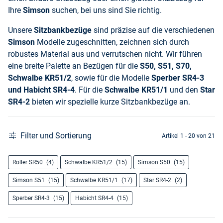
Ihre
Simson
suchen, bei uns sind Sie richtig.
Unsere
Sitzbankbezüge
sind präzise auf die verschiedenen
Simson
Modelle zugeschnitten, zeichnen sich durch
robustes Material aus und verrutschen nicht. Wir führen
eine breite Palette an Bezügen für die
S50, S51, S70,
Schwalbe KR51/2
, sowie für die Modelle
Sperber SR4-3
und Habicht SR4-4
. Für die
Schwalbe KR51/1
und den
Star
SR4-2
bieten wir spezielle kurze Sitzbankbezüge an.
Filter und Sortierung
Artikel 1 - 20 von 21
Roller SR50
(4)
Schwalbe KR51/2
(15)
Simson S50
(15)
Simson S51
(15)
Schwalbe KR51/1
(17)
Star SR4-2
(2)
Sperber SR4-3
(15)
Habicht SR4-4
(15)