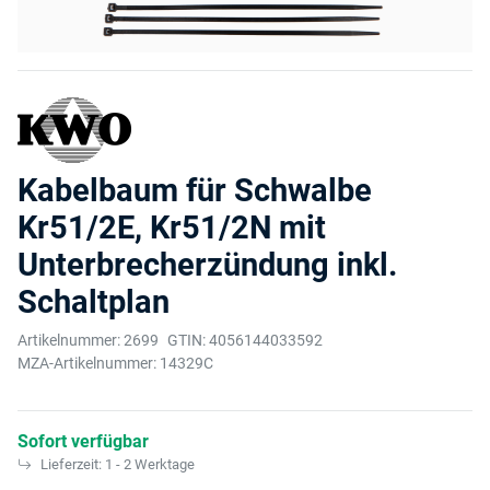
Kabelbaum für Schwalbe
Kr51/2E, Kr51/2N mit
Unterbrecherzündung inkl.
Schaltplan
Artikelnummer:
2699
GTIN:
4056144033592
MZA-Artikelnummer:
14329C
Sofort verfügbar
Lieferzeit:
1 - 2 Werktage